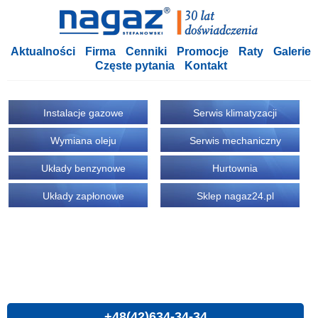
Aktualności
Firma
Cenniki
Promocje
Raty
Galerie
Częste pytania
Kontakt
Instalacje gazowe
Serwis klimatyzacji
Wymiana oleju
Serwis mechaniczny
Układy benzynowe
Hurtownia
Układy zapłonowe
Sklep nagaz24.pl
+48(42)634-34-34