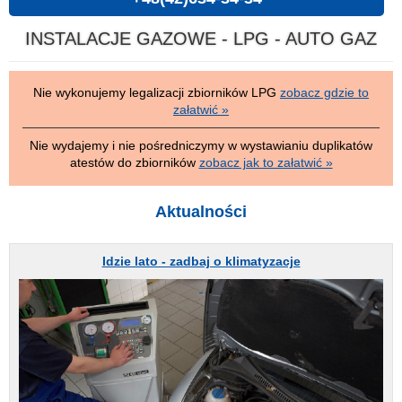
INSTALACJE GAZOWE - LPG - AUTO GAZ
Nie wykonujemy legalizacji zbiorników LPG
zobacz gdzie to
załatwić »
Nie wydajemy i nie pośredniczymy w wystawianiu duplikatów
atestów do zbiorników
zobacz jak to załatwić »
Aktualności
Idzie lato - zadbaj o klimatyzacje