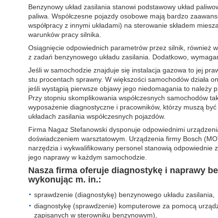
Benzynowy układ zasilania stanowi podstawowy układ paliw
paliwa. Współczesne pojazdy osobowe mają bardzo zaawansow
współpracy z innymi układami) na sterowanie składem miesza
warunków pracy silnika.
Osiągnięcie odpowiednich parametrów przez silnik, również w
z zadań benzynowego układu zasilania. Dodatkowo, wymagan
Jeśli w samochodzie znajduje się instalacja gazowa to jej pra
stu procentach sprawny. W większości samochodów działa o
jeśli wystąpią pierwsze objawy jego niedomagania to należy p
Przy stopniu skomplikowania współczesnych samochodów takie
wyposażenie diagnostyczne i pracowników, którzy muszą być
układach zasilania współczesnych pojazdów.
Firma Nagaz Stefanowski dysponuje odpowiednimi urządzeni
doświadczeniem warsztatowym. Urządzenia firmy Bosch (MOT i
narzędzia i wykwalifikowany personel stanowią odpowiednie
jego naprawy w każdym samochodzie.
Nasza firma oferuje diagnostykę i naprawy 
wykonując m. in.:
sprawdzenie (diagnostykę) benzynowego układu zasilania,
diagnostykę (sprawdzenie) komputerowe za pomocą urzą
zapisanych w sterowniku benzynowym),