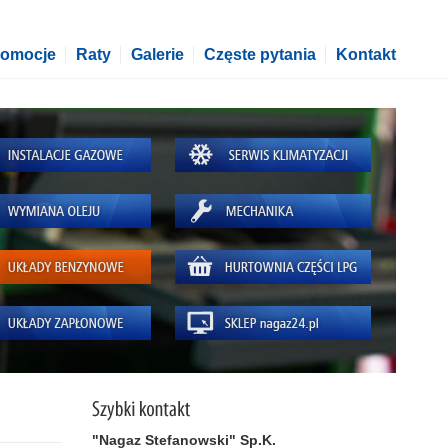
romocje
Raty
Galerie
Częste pytania
Kontakt
"Nagaz Stefanowski" Sp.K.