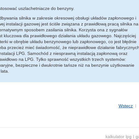
tosować uszlachetniacze do benzyny.
ywania silnika w zakresie okresowej obsługi układów zapłonowego i
nstalacji gazowej jest ściśle związana z prawidłową pracą silnika na
ernatywnym sposobem zasilania silnika. Korzysta ona z sygnałów
st kluczowa dla prawidłowego działania układu gazowego. Najczęściej
terki w obrębie układu benzynowego lub zapłonowego, co jest błędnie
zeba przecież mieć świadomość, że nieprawidłowe działanie fabrycznyc
nstalacji LPG. Samochód z niesprawną instalacją zapłonową oraz
prawidłowo na LPG. Tylko sprawność wszystkich trzech systemów:
yjne, bezpieczne i dwukrotnie tańsze niż na benzynie użytkowanie
lata.
Wstecz
kalkulator lpg
g