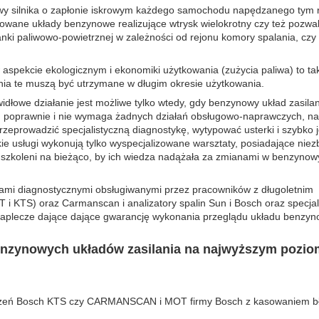
owy silnika o zapłonie iskrowym każdego samochodu napędzanego tym
ane układy benzynowe realizujące wtrysk wielokrotny czy też pozwa
nki paliwowo-powietrznej w zależności od rejonu komory spalania, czy
 aspekcie ekologicznym i ekonomiki użytkowania (zużycia paliwa) to ta
ia te muszą być utrzymane w długim okresie użytkowania.
widłowe działanie jest możliwe tylko wtedy, gdy benzynowy układ zasilan
n poprawnie i nie wymaga żadnych działań obsługowo-naprawczych, na
rzeprowadzić specjalistyczną diagnostykę, wytypować usterki i szybko 
 usługi wykonują tylko wyspecjalizowane warsztaty, posiadające nie
 szkoleni na bieżąco, by ich wiedza nadążała za zmianami w benzynow
ami diagnostycznymi obsługiwanymi przez pracowników z długoletnim
 KTS) oraz Carmanscan i analizatory spalin Sun i Bosch oraz specjal
 zaplecze dające dające gwarancję wykonania przeglądu układu benzyn
benzynowych układów zasilania na najwyższym pozio
dzeń Bosch KTS czy CARMANSCAN i MOT firmy Bosch z kasowaniem b