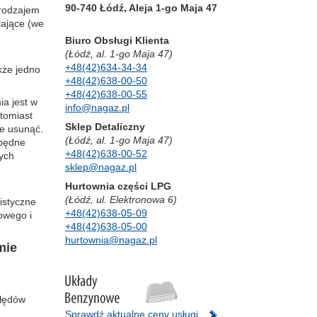
90-740 Łódź, Aleja 1-go Maja 47
 rodzajem
lające (we
Biuro Obsługi Klienta
(Łódź, al. 1-go Maja 47)
+48(42)634-34-34
kże jedno
+48(42)638-00-50
+48(42)638-00-55
ia jest w
info@nagaz.pl
tomiast
Sklep Detaliczny
je usunąć.
(Łódź, al. 1-go Maja 47)
zbędne
+48(42)638-00-52
ych
sklep@nagaz.pl
Hurtownia części LPG
(Łódź, ul. Elektronowa 6)
istyczne
+48(42)638-05-09
owego i
+48(42)638-05-00
hurtownia@nagaz.pl
mie
łędów
Sprawdź aktualne ceny usługi