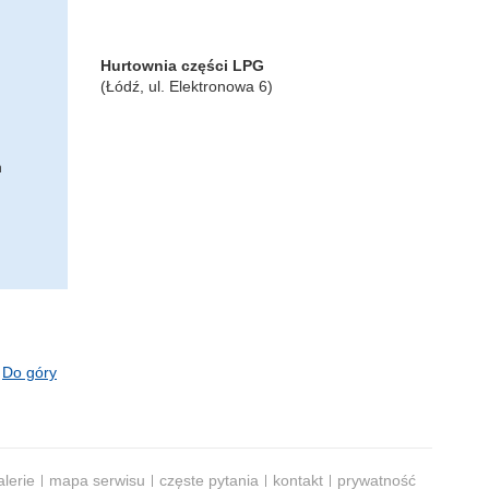
Hurtownia części LPG
(Łódź, ul. Elektronowa 6)
h
Do góry
alerie
mapa serwisu
częste pytania
kontakt
prywatność