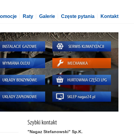
romocje
Raty
Galerie
Częste pytania
Kontakt
"Nagaz Stefanowski" Sp.K.