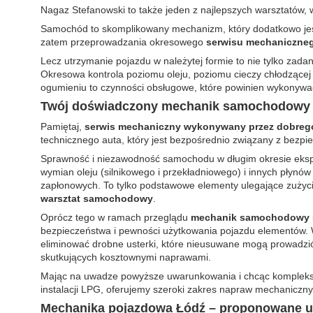
Nagaz Stefanowski to także jeden z najlepszych warsztatów, w
Samochód to skomplikowany mechanizm, który dodatkowo jes
zatem przeprowadzania okresowego
serwisu mechaniczne
Lecz utrzymanie pojazdu w należytej formie to nie tylko za
Okresowa kontrola poziomu oleju, poziomu cieczy chłodzącej
ogumieniu to czynności obsługowe, które powinien wykonywa
Twój doświadczony mechanik samochodowy 
Pamiętaj,
serwis mechaniczny wykonywany przez dobre
technicznego auta, który jest bezpośrednio związany z bez
Sprawność i niezawodność samochodu w długim okresie eksp
wymian oleju (silnikowego i przekładniowego) i innych płynów 
zapłonowych. To tylko podstawowe elementy ulegające zużyc
warsztat samochodowy
.
Oprócz tego w ramach przeglądu
mechanik samochodowy s
bezpieczeństwa i pewności użytkowania pojazdu elementów
eliminować drobne usterki, które nieusuwane mogą prowadzi
skutkujących kosztownymi naprawami.
Mając na uwadze powyższe uwarunkowania i chcąc komplekso
instalacji LPG, oferujemy szeroki zakres napraw mechaniczny
Mechanika pojazdowa Łódź – proponowane u