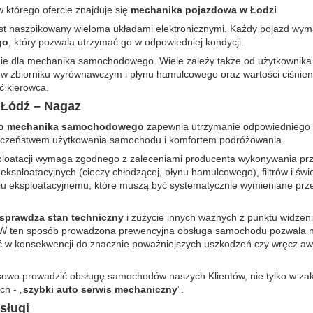
 którego ofercie znajduje się
mechanika pojazdowa w Łodzi
.
t naszpikowany wieloma układami elektronicznymi. Każdy pojazd wy
go
, który pozwala utrzymać go w odpowiedniej kondycji.
danie dla mechanika samochodowego. Wiele zależy także od użytkownika
 w zbiorniku wyrównawczym i płynu hamulcowego oraz wartości ciśnien
ć kierowca.
Łódź – Nagaz
go mechanika samochodowego
zapewnia utrzymanie odpowiedniego 
pieczeństwem użytkowania samochodu i komfortem podróżowania.
loatacji wymaga zgodnego z zaleceniami producenta wykonywania pr
eksploatacyjnych (cieczy chłodzącej, płynu hamulcowego), filtrów i świ
iu eksploatacyjnemu, które muszą być systematycznie wymieniane prz
prawdza stan techniczny
i zużycie innych ważnych z punktu widzen
. W ten sposób prowadzona prewencyjna obsługa samochodu pozwala 
ć w konsekwencji do znacznie poważniejszych uszkodzeń czy wręcz awa
wo prowadzić obsługę samochodów naszych Klientów, nie tylko w zak
ch - „
szybki auto serwis mechaniczny
”.
sługi