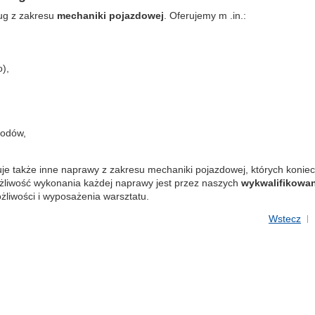
ług z zakresu
mechaniki pojazdowej
. Oferujemy m .in.:
),
hodów,
e także inne naprawy z zakresu mechaniki pojazdowej, których konie
żliwość wykonania każdej naprawy jest przez naszych
wykwalifikowa
liwości i wyposażenia warsztatu.
Wstecz