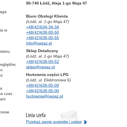
90-740 Łódź, Aleja 1-go Maja 47
maga
Biuro Obsługi Klienta
(Łódź, al. 1-go Maja 47)
.
+48(42)634-34-34
ia w
+48(42)638-00-50
+48(42)638-00-55
info@nagaz.pl
Sklep Detaliczny
stanu
(Łódź, al. 1-go Maja 47)
+48(42)638-00-52
zeglądów,
sklep@nagaz.pl
ec
Hurtownia części LPG
ez
(Łódź, ul. Elektronowa 6)
+48(42)638-05-09
ia
+48(42)638-05-00
na czas
hurtownia@nagaz.pl
rii
resie
Przekaż swoje sugestie i uwagi