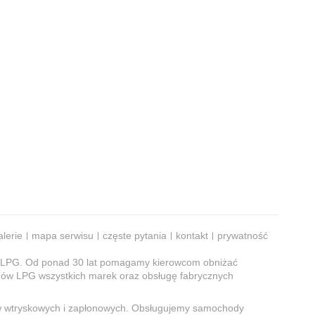
alerie
mapa serwisu
częste pytania
kontakt
prywatność
cji LPG. Od ponad 30 lat pomagamy kierowcom obniżać
adów LPG wszystkich marek oraz obsługę fabrycznych
ów wtryskowych i zapłonowych. Obsługujemy samochody