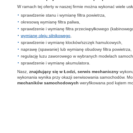
W ramach tej oferty w naszej firmie można wykonać wiele us
sprawdzenie stanu i wymianę filtra powietrza,
okresową wymianę filtra paliwa,
sprawdzenie i wymianę filtra przeciwpyłkowego (kabinowego
wymianę oleju silnikowego
,
sprawdzenie i wymianę klocków/szczęk hamulcowych,
naprawę (spawanie) lub wymianę obudowy filtra powietrza,
regulację luzu zaworowego w wybranych modelach samoc
sprawdzenie i wymianę akumulatora.
Nasz,
znajdujący się w Łodzi, serwis mechaniczny
wykonuj
wykonania wynika przy okazji serwisowania samochodów. Mo
mechaników samochodowych
weryfikowana pod kątem moż