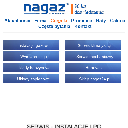
Aktualności
Firma
Cenniki
Promocje
Raty
Galerie
Częste pytania
Kontakt
Instalacje gazowe
Serwis klimatyzacji
Wymiana oleju
Serwis mechaniczny
Układy benzynowe
Hurtownia
Układy zapłonowe
Sklep nagaz24.pl
SERWIS - INSTALACJE LPG