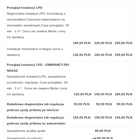
Przegląd instalacji LPG
Diagnostyka instalacji LPG, konsultacja z
mechanikiem Czynności wykonywane na
stanowisku serwisowym.Czas przeglądu: 30
min - 1 h*: Cena nie zawiera filtrów i ceny
ich wymiany.
190,00 PLN
220,00 PLN
250,00 PLN
Instalacje montowane w Nagaz (cena z
rabatem):
130,00 PLN
160,00 PLN
190,00 PLN
Przegląd instalacji LPG - GWARANCYJNY
NAGAZ
Sprawdzenie instalacji LPG, sprawdzenie
szczelności, regulacja. Czas przeglądu: 30
min - 1 h *. Cena nie zawiera filtrów i ceny
ich wymiany.
120,00 PLN
150,00 PLN
180,00 PLN
Dodatkowa diagnostyka lub regulacja
50,00 PLN
50,00 PLN
50,00 PLN
podczas jazdy próbnej po mieście:
Dodatkowa diagnostyka lub regulacja
150,00 PLN
150,00 PLN
150,00 PLN
podczas jazdy próbnej na autostradzie:
Sprawdzenie analizy spalin
80,00 PLN
Sprawdzenie szczelności
od 80,00 PLN