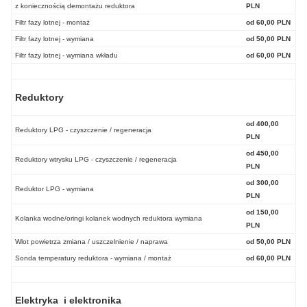
z koniecznością demontażu reduktora
PLN
Filtr fazy lotnej - montaż
od 60,00 PLN
Filtr fazy lotnej - wymiana
od 50,00 PLN
Filtr fazy lotnej - wymiana wkładu
od 60,00 PLN
Reduktory
od 400,00
Reduktory LPG - czyszczenie / regeneracja
PLN
od 450,00
Reduktory wtrysku LPG - czyszczenie / regeneracja
PLN
od 300,00
Reduktor LPG - wymiana
PLN
od 150,00
Kolanka wodne/oringi kolanek wodnych reduktora wymiana
PLN
Wlot powietrza zmiana / uszczelnienie / naprawa
od 50,00 PLN
Sonda temperatury reduktora - wymiana / montaż
od 60,00 PLN
Elektryka i elektronika