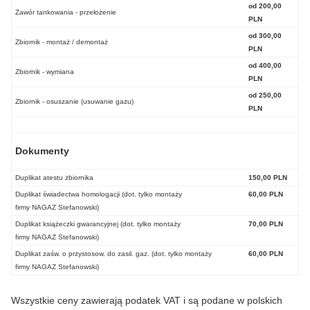
od 200,00
Zawór tankowania - przełożenie
PLN
od 300,00
Zbiornik - montaż / demontaż
PLN
od 400,00
Zbiornik - wymiana
PLN
od 250,00
Zbiornik - osuszanie (usuwanie gazu)
PLN
Dokumenty
Duplikat atestu zbiornika
150,00 PLN
Duplikat świadectwa homologacji (dot. tylko montaży
60,00 PLN
firmy NAGAZ Stefanowski)
Duplikat książeczki gwarancyjnej (dot. tylko montaży
70,00 PLN
firmy NAGAZ Stefanowski)
Duplikat zaśw. o przystosow. do zasil. gaz. (dot. tylko montaży
60,00 PLN
firmy NAGAZ Stefanowski)
Wszystkie ceny zawierają podatek VAT i są podane w polskich