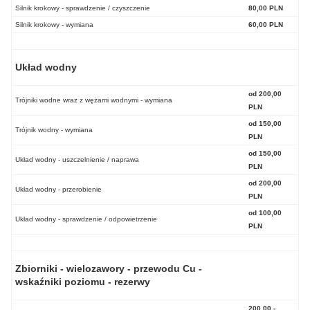
Silnik krokowy - sprawdzenie / czyszczenie
80,00 PLN
Silnik krokowy - wymiana
60,00 PLN
Układ wodny
od 200,00
Trójniki wodne wraz z wężami wodnymi - wymiana
PLN
od 150,00
Trójnik wodny - wymiana
PLN
od 150,00
Układ wodny - uszczelnienie / naprawa
PLN
od 200,00
Układ wodny - przerobienie
PLN
od 100,00
Układ wodny - sprawdzenie / odpowietrzenie
PLN
Zbiorniki - wielozawory - przewodu Cu -
wskaźniki poziomu - rezerwy
200,00 -