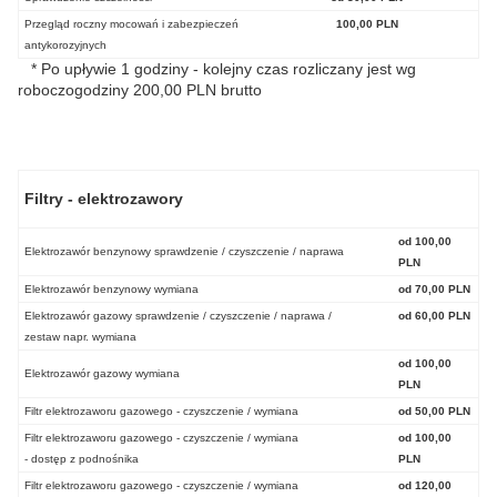
Przegląd roczny mocowań i zabezpieczeń
100,00 PLN
antykorozyjnych
* Po upływie 1 godziny - kolejny czas rozliczany jest wg
roboczogodziny 200,00 PLN brutto
Filtry - elektrozawory
od 100,00
Elektrozawór benzynowy sprawdzenie / czyszczenie / naprawa
PLN
Elektrozawór benzynowy wymiana
od 70,00 PLN
Elektrozawór gazowy sprawdzenie / czyszczenie / naprawa /
od 60,00 PLN
zestaw napr. wymiana
od 100,00
Elektrozawór gazowy wymiana
PLN
Filtr elektrozaworu gazowego - czyszczenie / wymiana
od 50,00 PLN
Filtr elektrozaworu gazowego - czyszczenie / wymiana
od 100,00
- dostęp z podnośnika
PLN
Filtr elektrozaworu gazowego - czyszczenie / wymiana
od 120,00