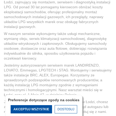
Łodzi, zajmujący się montażem, serwisem i diagnostyką instalacji
LPG. Od ponad 30 lat pomagamy kierowcom obniżać koszty
eksploatacji samochodów, oferując profesjonalny montaż
samochodowych instalacji gazowych, ich przeglądy, naprawy
układów LPG wszystkich marek oraz obsługę fabrycznych
instalacji gazowych.
W naszym serwisie wykonujemy także usługi mechaniczne,
wymianę oleju, serwis klimatyzacji samochodowej, diagnostykę
układów wtryskowych i zapłonowych. Obsługujemy samochody
osobowe, dostawcze oraz auta flotowe, dobierając rozwiązania
indywidualnie do silnika, sposobu użytkowania pojazdu i
oczekiwań kierowcy.
Jesteśmy autoryzowanym serwisem marek LANDIRENZO,
LOVATO, Emmegas, LPGTECH i STAG. Montujemy i serwisujemy
także instalacje BRC, ALEX, Europegas. Korzystamy ze
sprawdzonych podzespołów renomowanych producentów, a
każdą instalację LPG montujemy zgodnie z wymaganiami
technicznymi i homologacyjnymi. Nasz warsztat mieści się w
Łodzi, przy al. 1 Maja 47, w dzielnicy Polesie.
Preferencje dotyczące zgody na cookies
Jeżeli szukasz doświadczonego warsztatu LPG w Łodzi, chcesz
zamontować instalację gazową, wykonać przegląd autogazu lub
AKCEPTUJ WSZYSTKIE
DOSTOSUJ
naprawić instalację LPG w samochodzie, skontaktuj się z nami.