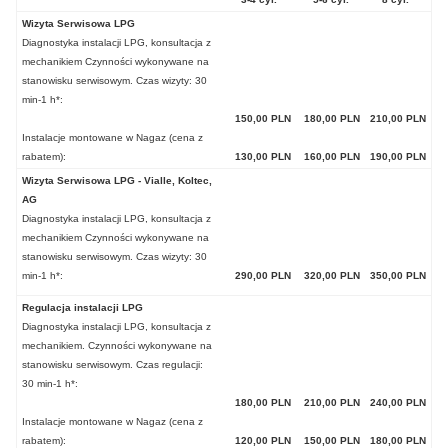
Wizyta Serwisowa LPG
Diagnostyka instalacji LPG, konsultacja z
mechanikiem Czynności wykonywane na
stanowisku serwisowym. Czas wizyty: 30
min-1 h*:
150,00 PLN
180,00 PLN
210,00 PLN
Instalacje montowane w Nagaz (cena z
rabatem):
130,00 PLN
160,00 PLN
190,00 PLN
Wizyta Serwisowa LPG - Vialle, Koltec,
AG
Diagnostyka instalacji LPG, konsultacja z
mechanikiem Czynności wykonywane na
stanowisku serwisowym. Czas wizyty: 30
min-1 h*:
290,00 PLN
320,00 PLN
350,00 PLN
Regulacja instalacji LPG
Diagnostyka instalacji LPG, konsultacja z
mechanikiem. Czynności wykonywane na
stanowisku serwisowym. Czas regulacji:
30 min-1 h*:
180,00 PLN
210,00 PLN
240,00 PLN
Instalacje montowane w Nagaz (cena z
rabatem):
120,00 PLN
150,00 PLN
180,00 PLN