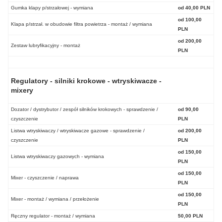
Gumka klapy p/strzałowej - wymiana
od 40,00 PLN
od 100,00
Klapa p/strzał. w obudowie filtra powietrza - montaż / wymiana
PLN
od 200,00
Zestaw lubryfikacyjny - montaż
PLN
Regulatory - silniki krokowe - wtryskiwacze -
mixery
Dozator / dystrybutor / zespół silników krokowych - sprawdzenie /
od 90,00
czyszczenie
PLN
Listwa wtryskiwaczy / wtryskiwacze gazowe - sprawdzenie /
od 200,00
czyszczenie
PLN
od 150,00
Listwa wtryskiwaczy gazowych - wymiana
PLN
od 150,00
Mixer - czyszczenie / naprawa
PLN
od 150,00
Mixer - montaż / wymiana / przełożenie
PLN
Ręczny regulator - montaż / wymiana
50,00 PLN