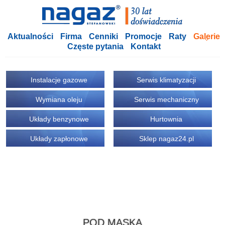
Aktualności
Firma
Cenniki
Promocje
Raty
Galerie
Częste pytania
Kontakt
Instalacje gazowe
Serwis klimatyzacji
Wymiana oleju
Serwis mechaniczny
Układy benzynowe
Hurtownia
Układy zapłonowe
Sklep nagaz24.pl
POD MASKĄ