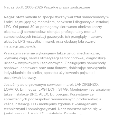
Nagaz Sp.K. 2006-2026 Wszelkie prawa zastrzeżone
Nagaz Stefanowski
to specjalistyczny warsztat samochodowy w
Łodzi, zajmujący się montażem, serwisem i diagnostyką instalacji
LPG. Od ponad 30 lat pomagamy kierowcom obniżać koszty
eksploatacji samochodów, oferując profesjonalny montaż
samochodowych instalacji gazowych, ich przeglądy, naprawy
układów LPG wszystkich marek oraz obsługę fabrycznych
instalacji gazowych.
W naszym serwisie wykonujemy także usługi mechaniczne,
wymianę oleju, serwis klimatyzacji samochodowej, diagnostykę
układów wtryskowych i zapłonowych. Obsługujemy samochody
osobowe, dostawcze oraz auta flotowe, dobierając rozwiązania
indywidualnie do silnika, sposobu użytkowania pojazdu i
oczekiwań kierowcy.
Jesteśmy autoryzowanym serwisem marek LANDIRENZO,
LOVATO, Emmegas, LPGTECH i STAG. Montujemy i serwisujemy
także instalacje BRC, ALEX, Europegas. Korzystamy ze
sprawdzonych podzespołów renomowanych producentów, a
każdą instalację LPG montujemy zgodnie z wymaganiami
technicznymi i homologacyjnymi. Nasz warsztat mieści się w
Łodzi, przy al. 1 Maja 47, w dzielnicy Polesie.