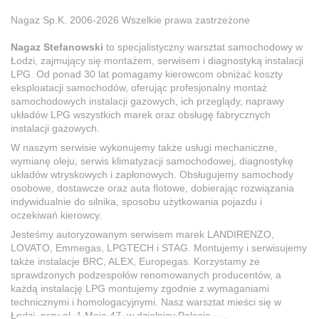
Nagaz Sp.K. 2006-2026 Wszelkie prawa zastrzeżone
Nagaz Stefanowski
to specjalistyczny warsztat samochodowy w
Łodzi, zajmujący się montażem, serwisem i diagnostyką instalacji
LPG. Od ponad 30 lat pomagamy kierowcom obniżać koszty
eksploatacji samochodów, oferując profesjonalny montaż
samochodowych instalacji gazowych, ich przeglądy, naprawy
układów LPG wszystkich marek oraz obsługę fabrycznych
instalacji gazowych.
W naszym serwisie wykonujemy także usługi mechaniczne,
wymianę oleju, serwis klimatyzacji samochodowej, diagnostykę
układów wtryskowych i zapłonowych. Obsługujemy samochody
osobowe, dostawcze oraz auta flotowe, dobierając rozwiązania
indywidualnie do silnika, sposobu użytkowania pojazdu i
oczekiwań kierowcy.
Jesteśmy autoryzowanym serwisem marek LANDIRENZO,
LOVATO, Emmegas, LPGTECH i STAG. Montujemy i serwisujemy
także instalacje BRC, ALEX, Europegas. Korzystamy ze
sprawdzonych podzespołów renomowanych producentów, a
każdą instalację LPG montujemy zgodnie z wymaganiami
technicznymi i homologacyjnymi. Nasz warsztat mieści się w
Łodzi, przy al. 1 Maja 47, w dzielnicy Polesie.