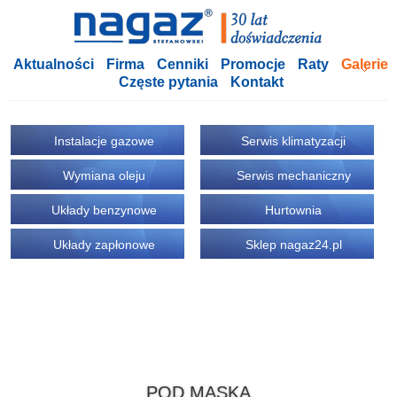
Aktualności
Firma
Cenniki
Promocje
Raty
Galerie
Częste pytania
Kontakt
Instalacje gazowe
Serwis klimatyzacji
Wymiana oleju
Serwis mechaniczny
Układy benzynowe
Hurtownia
Układy zapłonowe
Sklep nagaz24.pl
POD MASKĄ