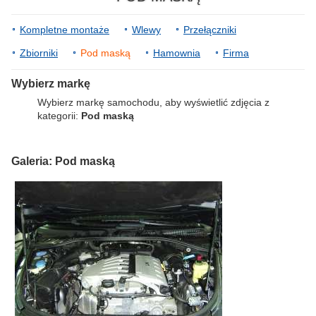
Kompletne montaże
Wlewy
Przełączniki
Zbiorniki
Pod maską
Hamownia
Firma
Wybierz markę
Wybierz markę samochodu, aby wyświetlić zdjęcia z
kategorii:
Pod maską
Galeria: Pod maską