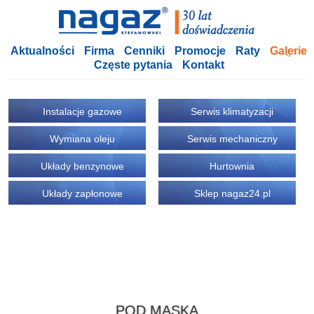
Aktualności
Firma
Cenniki
Promocje
Raty
Galerie
Częste pytania
Kontakt
Instalacje gazowe
Serwis klimatyzacji
Wymiana oleju
Serwis mechaniczny
Układy benzynowe
Hurtownia
Układy zapłonowe
Sklep nagaz24.pl
POD MASKĄ