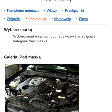
Kompletne montaże
Wlewy
Przełączniki
Zbiorniki
Pod maską
Hamownia
Firma
Wybierz markę
Wybierz markę samochodu, aby wyświetlić zdjęcia z
kategorii:
Pod maską
Galeria: Pod maską