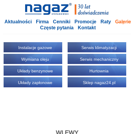
Aktualności
Firma
Cenniki
Promocje
Raty
Galerie
Częste pytania
Kontakt
Instalacje gazowe
Serwis klimatyzacji
Wymiana oleju
Serwis mechaniczny
Układy benzynowe
Hurtownia
Układy zapłonowe
Sklep nagaz24.pl
WLEWY