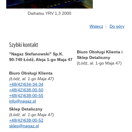
Daihatsu YRV 1,3 2000
Wstecz
Do góry
Biuro Obsługi Klienta i
"Nagaz Stefanowski" Sp.K.
Sklep Detaliczny
90-740 Łódź, Aleja 1-go Maja 47
(Łódź, al. 1-go Maja 47)
Biuro Obsługi Klienta
(Łódź, al. 1-go Maja 47)
+48(42)634-34-34
+48(42)638-00-50
+48(42)638-00-55
info@nagaz.pl
Sklep Detaliczny
(Łódź, al. 1-go Maja 47)
+48(42)638-00-52
sklep@nagaz.pl