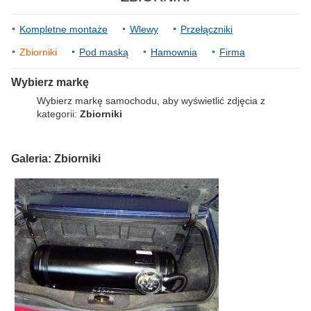
Kompletne montaże
Wlewy
Przełączniki
Zbiorniki
Pod maską
Hamownia
Firma
Wybierz markę
Wybierz markę samochodu, aby wyświetlić zdjęcia z
kategorii:
Zbiorniki
Galeria: Zbiorniki