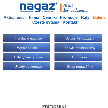
Aktualności
Firma
Cenniki
Promocje
Raty
Galerie
Częste pytania
Kontakt
Instalacje gazowe
Serwis klimatyzacji
Wymiana oleju
Serwis mechaniczny
Układy benzynowe
Hurtownia
Układy zapłonowe
Sklep nagaz24.pl
ZBIORNIKI